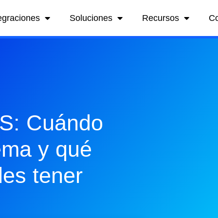
egraciones
Soluciones
Recursos
C
MS: Cuándo
tema y qué
des tener