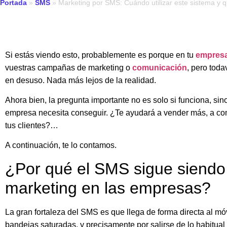
Portada
»
SMS
»
Marketing por SMS: Cuándo utilizar este sistema y 
Si estás viendo esto, probablemente es porque en tu
empres
vuestras campañas de marketing o
comunicación
, pero toda
en desuso. Nada más lejos de la realidad.
Ahora bien, la pregunta importante no es solo si funciona, sin
empresa necesita conseguir. ¿Te ayudará a vender más, a comu
tus clientes?…
A continuación, te lo contamos.
¿Por qué el SMS sigue siendo
marketing en las empresas?
La gran fortaleza del SMS es que llega de forma directa al móv
bandejas saturadas, y precisamente por salirse de lo habitual