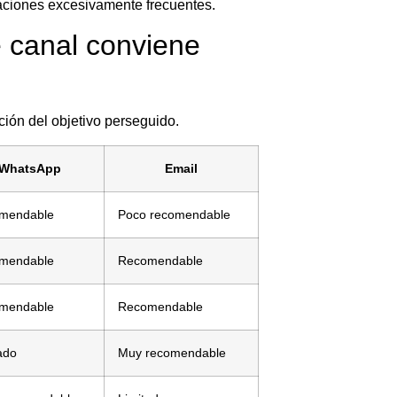
icaciones excesivamente frecuentes.
 canal conviene
nción del objetivo perseguido.
WhatsApp
Email
mendable
Poco recomendable
mendable
Recomendable
mendable
Recomendable
ado
Muy recomendable