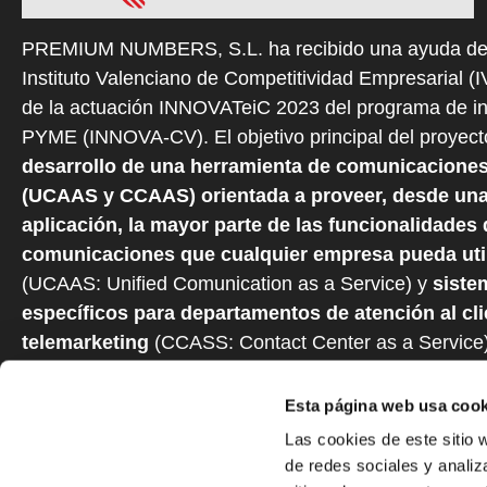
PREMIUM NUMBERS, S.L. ha recibido una ayuda de
Instituto Valenciano de Competitividad Empresarial (
de la actuación INNOVATeiC 2023 del programa de i
PYME (INNOVA-CV). El objetivo principal del proyect
desarrollo de una herramienta de comunicaciones
(UCAAS y CCAAS) orientada a proveer, desde una
aplicación, la mayor parte de las funcionalidades 
comunicaciones que cualquier empresa pueda util
(UCAAS: Unified Comunication as a Service) y
siste
específicos para departamentos de atención al cli
telemarketing
(CCASS: Contact Center as a Service
cuyo negocio sea la atención y el telemarketing. Est
cuenta con financiación del Fondo Europeo de Desarr
Esta página web usa cook
(FEDER).
Las cookies de este sitio 
de redes sociales y analiz