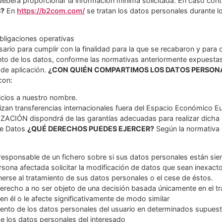
o deberá proporcionar la información mínima solicitada. En caso con
?
En
https://b2com.com/
se tratan los datos personales durante lo
obligaciones operativas
ario para cumplir con la finalidad para la que se recabaron y para
iento de los datos, conforme las normativas anteriormente expuesta
de aplicación.
¿CON QUIÉN COMPARTIMOS LOS DATOS PERSON
con:
icios a nuestro nombre.
izan transferencias internacionales fuera del Espacio Económico E
ZACIÓN dispondrá de las garantías adecuadas para realizar dicha tr
de Datos
¿QUÉ DERECHOS PUEDES EJERCER?
Según la normativa 
 responsable de un fichero sobre si sus datos personales están sie
sona afectada solicitar la modificación de datos que sean inexact
rse al tratamiento de sus datos personales o el cese de éstos.
derecho a no ser objeto de una decisión basada únicamente en el tr
en él o le afecte significativamente de modo similar
ento de los datos personales del usuario en determinados supues
e los datos personales del interesado