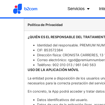
Servicios
Int
Política de Privacidad
¿QUIÉN ES EL RESPONSABLE DEL TRATAMIEN
Identidad del responsable. PREMIUM NUM
CIF: B53572384
Dirección física: CRONISTA CARRERES, 13
Correo electrónico:
rgpd@premiumnumber
Teléfono: 902 010 013 / 961 040 563
USO DE LA APLICACIÓN MÓVIL
La entidad pone a disposición de los usuarios una
necesarios para la correcta prestación del servici
En concreto, la App podrá acceder y tratar dato
Datos identificativos del usuario.
Datos de uso de la aplicación (logs, acceso