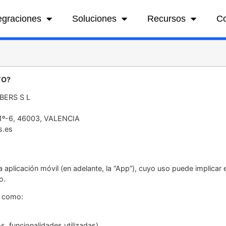
egraciones
Soluciones
Recursos
C
TO?
BERS S L
 1º-6, 46003, VALENCIA
s.es
 aplicación móvil (en adelante, la “App”), cuyo uso puede implicar 
o.
s como:
s, funcionalidades utilizadas).