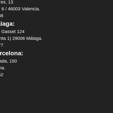
res, 13
. 6 / 46003 Valencia.
88
laga:
y Gasset 124
anta 1) 29006 Málaga.
77
rcelona:
ada, 150
na.
52