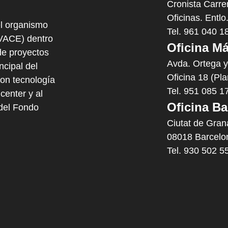
Cronista Carre
Oficinas. Entlo
l organismo
Tel. 961 040 1
IVACE) dentro
Oficina Má
e proyectos
Avda. Ortega 
cipal del
Oficina 18 (Pl
con tecnología
Tel. 951 085 1
center y al
Oficina Ba
 del Fondo
Ciutat de Gran
08018 Barcelo
Tel. 930 502 5