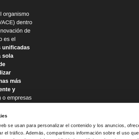
l organismo
IVACE) dentro
nnovación de
o es el
 unificadas
 sola
de
izar
mas más
ente y
) o empresas
a subvención
ollo Regional
ies
web se usan para personalizar el contenido y los anuncios, ofrec
ar el tráfico. Además, compartimos información sobre el uso que