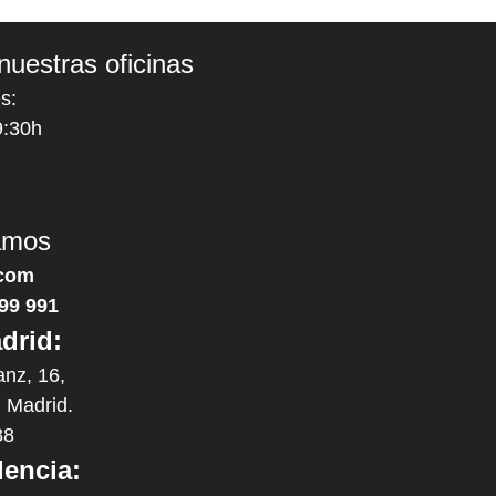
nuestras oficinas
s:
9:30h
amos
com
99 991
drid:
anz, 16,
 Madrid.
88
lencia: