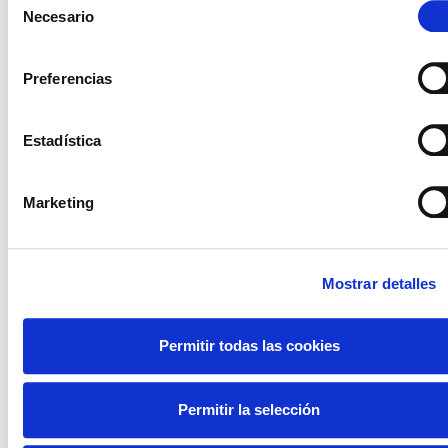
Necesario
de
consentimiento
Preferencias
Estadística
Marketing
Solicita una demo
Sin compromiso de permanencia
Mostrar detalles
Servicio exclusivo para empresas, pymes y
autónomos
Permitir todas las cookies
Permitir la selección
Solicita una demo