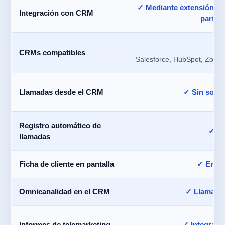
✓ Mediante extensión Ch
Integración con CRM
parte 
✓ 
CRMs compatibles
Salesforce, HubSpot, Zoho, 
Llamadas desde el CRM
✓ Sin softw
Registro automático de
✓ In
llamadas
Ficha de cliente en pantalla
✓ En ti
Omnicanalidad en el CRM
✓ Llamada
Informes de telemarketing
✓ Integrado