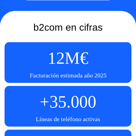
b2com en cifras
12M€
Facturación estimada año 2025
+35.000
Líneas de teléfono activas