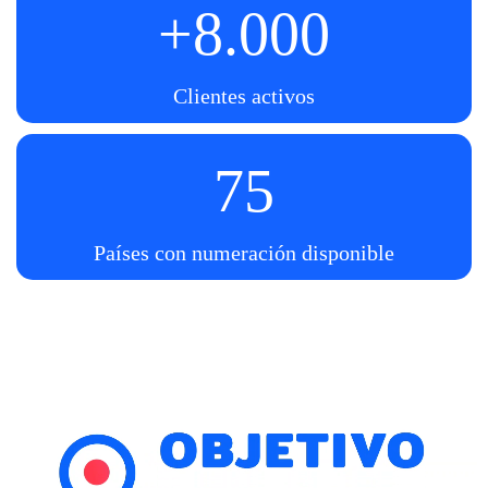
+8.000
Clientes activos
75
Países con numeración disponible