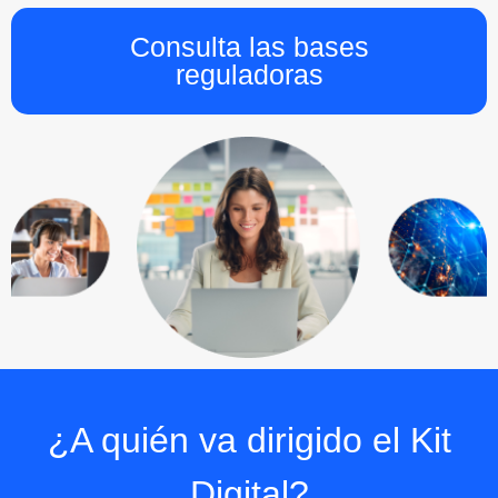
Consulta las bases
reguladoras
¿A quién va dirigido el Kit
Digital?