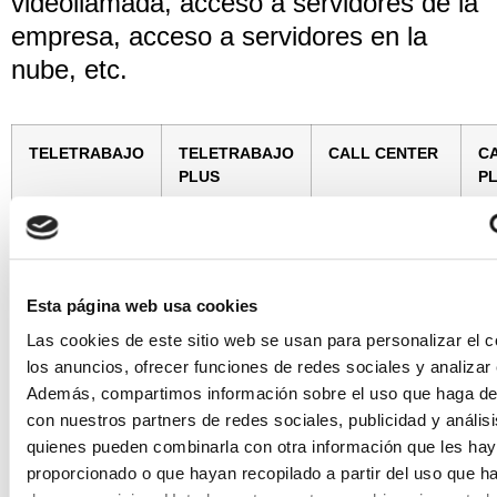
videollamada, acceso a servidores de la
empresa, acceso a servidores en la
nube, etc.
TELETRABAJO
TELETRABAJO
CALL CENTER
C
PLUS
P
✓ Webrtc.
✓ Extensión sin
✓ Extensión sin
terminal Call
✓
terminal.
Center.
Fu
✓ Supervisor.
Ce
Esta página web usa cookies
Vir
✓ Webrtc.
✓
✓ Ficha de
Las cookies de este sitio web se usan para personalizar el c
Funcionalidades
contactos
los anuncios, ofrecer funciones de redes sociales y analizar e
Centralita
✓ 
personalizable.
✓ Vídeo.
Virtual.
Además, compartimos información sobre el uso que haga del
con nuestros partners de redes sociales, publicidad y anális
✓ 
✓
✓ Chat.
✓ Webrtc.
quienes pueden combinarla con otra información que les ha
Funcionalidades
de la Centralita
✓ 
proporcionado o que hayan recopilado a partir del uso que 
✓ Salas.
Virtual.
✓ Supervisor.
co