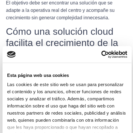
El objetivo debe ser encontrar una solución que se
adapte a la operativa real del centro y acompañe su
crecimiento sin generar complejidad innecesaria.
Cómo una solución cloud
facilita el crecimiento de la
clínica
A medida que una clínica incorpora nuevos
Esta página web usa cookies
profesionales, amplía servicios o aumenta su volumen de
pacientes, también crecen las exigencias sobre su
Las cookies de este sitio web se usan para personalizar
sistema de comunicaciones.
el contenido y los anuncios, ofrecer funciones de redes
sociales y analizar el tráfico. Además, compartimos
Las soluciones cloud permiten adaptarse a estos
información sobre el uso que haga del sitio web con
cambios de forma mucho más flexible que los sistemas
nuestros partners de redes sociales, publicidad y análisis
tradicionales. Su capacidad para escalar recursos,
web, quienes pueden combinarla con otra información
centralizar la administración y facilitar el acceso desde
que les haya proporcionado o que hayan recopilado a
distintas ubicaciones simplifica la gestión diaria y reduce