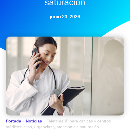
saturación
junio 23, 2026
Portada
»
Noticias
»
Telefonía IP para clínicas y centros
médicos: citas, urgencias y atención sin saturación