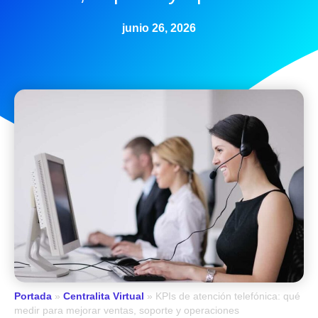
junio 26, 2026
Portada
»
Centralita Virtual
»
KPIs de atención telefónica: qué
medir para mejorar ventas, soporte y operaciones