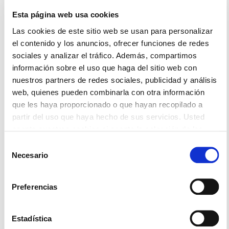
Esta página web usa cookies
Entre sus funciones habituales se encuentran:
Las cookies de este sitio web se usan para personalizar
Definir los indicadores relevantes.
el contenido y los anuncios, ofrecer funciones de redes
Configurar informes y cuadros de mando.
sociales y analizar el tráfico. Además, compartimos
Analizar tendencias.
información sobre el uso que haga del sitio web con
Detectar desviaciones.
nuestros partners de redes sociales, publicidad y análisis
Coordinar acciones de mejora.
web, quienes pueden combinarla con otra información
Evaluar el rendimiento de equipos y procesos.
que les haya proporcionado o que hayan recopilado a
Disponer de datos fiables y accesibles facilita
partir del uso que haya hecho de sus servicios. Usted
enormemente esta labor y acelera la toma de decisiones.
acepta nuestras cookies si acepta la selección de las
mismas (todas, o parte de ellas)
Selección
Cómo una centralita
Necesario
de
moderna facilita el
consentimiento
seguimiento de KPIs
Preferencias
La capacidad de medir correctamente depende en gran
Estadística
medida de las herramientas utilizadas.