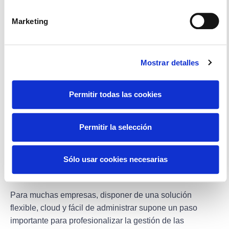
Una
centralita virtual
o una solución de contact center
Marketing
avanzada no solo gestiona llamadas. También
proporciona información estratégica sobre el
funcionamiento de la operación.
Mostrar detalles
Gracias a cuadros de mando, informes personalizables y
estadísticas en tiempo real, los responsables pueden
Permitir todas las cookies
disponer de una visión mucho más precisa sobre el
rendimiento del servicio.
Permitir la selección
Además, cuando estas plataformas se integran con
herramientas empresariales como
CRM
o sistemas de
Sólo usar cookies necesarias
gestión, resulta más sencillo relacionar la actividad
telefónica con objetivos comerciales y operativos.
Para muchas empresas, disponer de una solución
flexible, cloud y fácil de administrar supone un paso
importante para profesionalizar la gestión de las