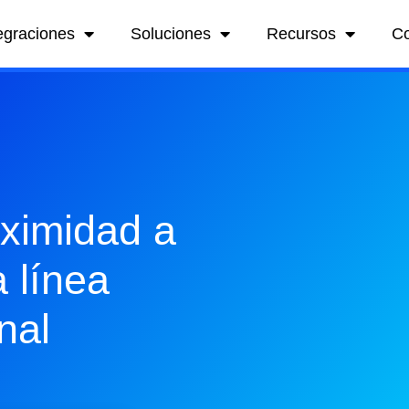
egraciones
Soluciones
Recursos
C
oximidad a
 línea
nal