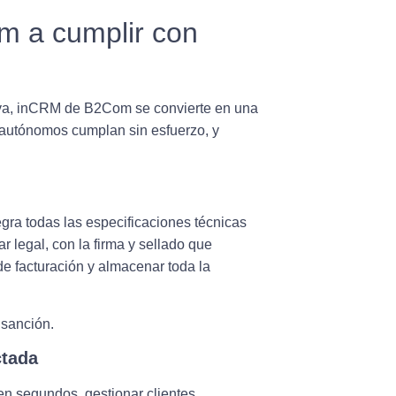
 a cumplir con
va,
inCRM de B2Com
se convierte en una
autónomos cumplan sin esfuerzo
, y
gra todas las especificaciones técnicas
r legal, con la firma y sellado que
de facturación y almacenar toda la
 sanción
.
ctada
en segundos, gestionar clientes,