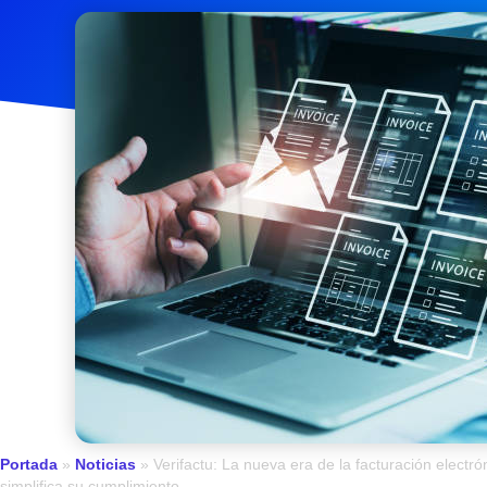
diciembre 3, 2025
Portada
»
Noticias
»
Verifactu: La nueva era de la facturación ele
simplifica su cumplimiento