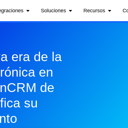
egraciones
Soluciones
Recursos
C
a era de la
trónica en
inCRM de
fica su
nto