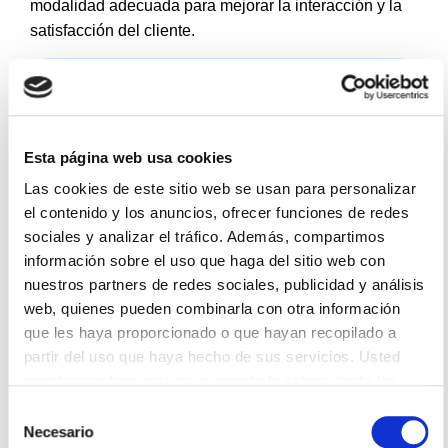
modalidad adecuada para mejorar la interacción y la
satisfacción del cliente.
¿Tu empresa necesita
responder más
llamadas sin saturar
Esta página web usa cookies
al equipo?
Las cookies de este sitio web se usan para personalizar
el contenido y los anuncios, ofrecer funciones de redes
Con
Smart Voice
puedes integrar un asistente
sociales y analizar el tráfico. Además, compartimos
de IA en tus
llamadas
telefónicas para
información sobre el uso que haga del sitio web con
responder consultas, filtrar solicitudes y derivar
nuestros partners de redes sociales, publicidad y análisis
cada contacto al equipo adecuado de forma
web, quienes pueden combinarla con otra información
automática.
que les haya proporcionado o que hayan recopilado a
partir del uso que haya hecho de sus servicios. Usted
Solicita una demo
acepta nuestras cookies si acepta la selección de las
mismas (todas, o parte de ellas)
Selección
Necesario
de