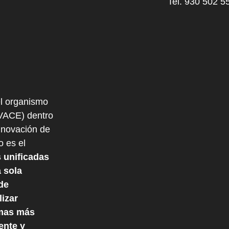
Tel. 930 502 5
l organismo
IVACE) dentro
nnovación de
o es el
 unificadas
 sola
de
izar
mas más
ente y