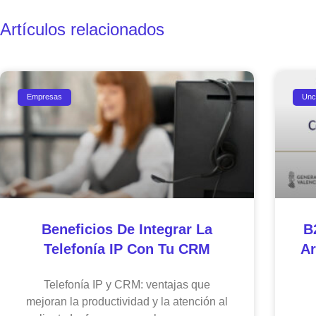
Artículos relacionados
Empresas
Unc
Beneficios De Integrar La
B
Telefonía IP Con Tu CRM
Ar
Telefonía IP y CRM: ventajas que
mejoran la productividad y la atención al