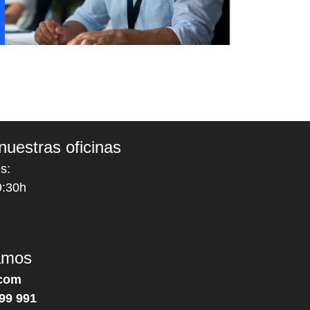
nuestras oficinas
s:
9:30h
amos
com
99 991