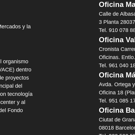
Oficina Ma
Calle de Albas
3 Planta 28037
Mercados y la
Tel. 910 078 8
Oficina Va
Cronista Carre
Oficinas. Entlo
l organismo
Tel. 961 040 1
IVACE) dentro
Oficina Má
e proyectos
Avda. Ortega 
cipal del
Oficina 18 (Pl
con tecnología
Tel. 951 085 1
center y al
Oficina Ba
 del Fondo
Ciutat de Gran
08018 Barcelo