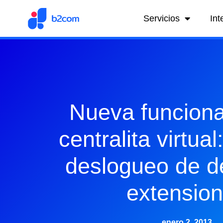
Servicios
Int
Nueva funciona
centralita virtua
deslogueo de d
extensio
enero 2, 2013