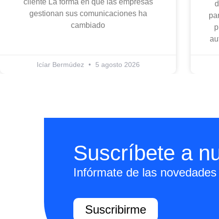
cliente La forma en que las empresas
d
gestionan sus comunicaciones ha
par
cambiado
p
au
Icíar Bermúdez
5 agosto 2026
Suscríbete a nu
Infórmate de las novedades 
Suscribirme