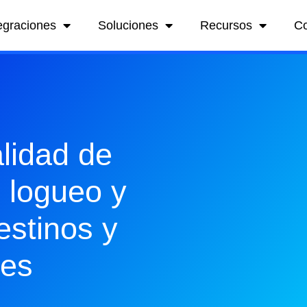
egraciones
Soluciones
Recursos
C
lidad de
l: logueo y
estinos y
nes