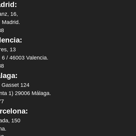
drid:
anz, 16,
 Madrid.
88
lencia:
res, 13
. 6 / 46003 Valencia.
88
laga:
y Gasset 124
anta 1) 29006 Málaga.
77
rcelona:
ada, 150
na.