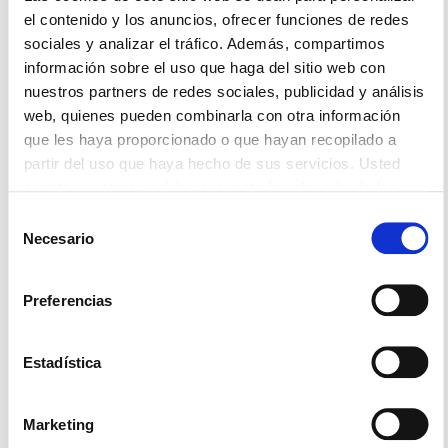
el contenido y los anuncios, ofrecer funciones de redes
sociales y analizar el tráfico. Además, compartimos
información sobre el uso que haga del sitio web con
nuestros partners de redes sociales, publicidad y análisis
B2com Incorpora Inteligencia
web, quienes pueden combinarla con otra información
Artificial Con El Apoyo De Los
que les haya proporcionado o que hayan recopilado a
Fondos FEDER
partir del uso que haya hecho de sus servicios. Usted
acepta nuestras cookies si acepta la selección de las
B2com (Premium Numbers, S.L.) desarrolla un
mismas (todas, o parte de ellas)
Selección
proyecto de innovación para incorporar
Necesario
de
inteligencia artificial a su plataforma
consentimiento
VozIPcenter, mejorando la automatización, la
Preferencias
atención al cliente, el
Aitor Mercero
4 agosto 2026
Estadística
Marketing