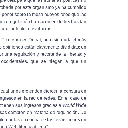
e vela para que las fronteras políticas no
probada por este organismo ya ha cumplido
a poner sobre la mesa nuevos retos que las
tima regulación han acontecido hechos tan
 una auténtica revolución.
IT celebra en Dubai, pero sin duda el más
s opiniones están claramente divididas: un
 una regulación y recorte de la libertad y
s occidentales, que se niegan a que un
 cual unos pretenden ejercer la censura en
ingresos en la red de redes. En el caso de
tienen sus ingresos gracias a
World Wide
osas cambien en materia de regulación. De
nternautas en contra de las restricciones en
una Web libre y abierta
“.