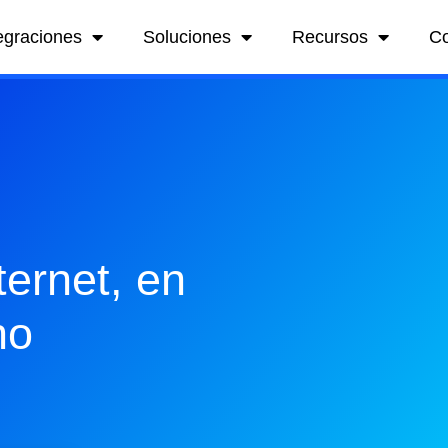
egraciones
Soluciones
Recursos
C
ternet, en
ho