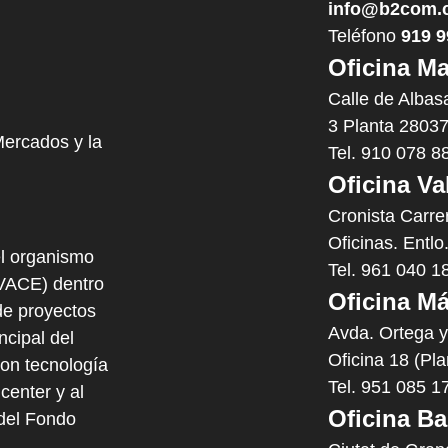
info@b2com.
Teléfono
919 9
Oficina Ma
Calle de Albas
3 Planta 28037
Mercados y la
Tel. 910 078 8
Oficina Va
Cronista Carre
Oficinas. Entlo
l organismo
Tel. 961 040 1
IVACE) dentro
Oficina Má
e proyectos
Avda. Ortega 
cipal del
Oficina 18 (Pl
con tecnología
Tel. 951 085 1
center y al
Oficina Ba
 del Fondo