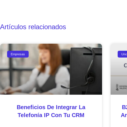
Artículos relacionados
Empresas
Unc
Beneficios De Integrar La
B
Telefonía IP Con Tu CRM
Ar