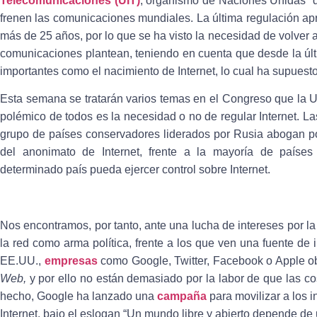
Telecomunicaciones (UIT)
, organismo de Naciones Unidas qu
frenen las comunicaciones mundiales. La última regulación a
más de 25 años, por lo que se ha visto la necesidad de volver 
comunicaciones plantean, teniendo en cuenta que desde la úl
importantes como el nacimiento de Internet, lo cual ha supuesto
Esta semana se tratarán varios temas en el Congreso que la U
polémico de todos es la necesidad o no de regular Internet. La
grupo de países conservadores liderados por Rusia abogan por
del anonimato de Internet, frente a la mayoría de paíse
determinado país pueda ejercer control sobre Internet.
Nos encontramos, por tanto, ante una lucha de intereses por la
la red como arma política, frente a los que ven una fuente de 
EE.UU.,
empresas
como Google, Twitter, Facebook o Apple ob
Web,
y por ello no están demasiado por la labor de que las c
hecho, Google ha lanzado una
campaña
para movilizar a los i
Internet, bajo el eslogan “
Un mundo libre y abierto depende de 