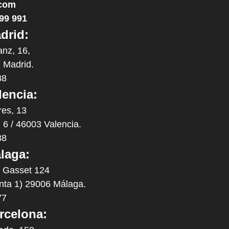
com
99 991
drid:
anz, 16,
 Madrid.
88
lencia:
res, 13
. 6 / 46003 Valencia.
88
laga:
y Gasset 124
anta 1) 29006 Málaga.
77
rcelona: