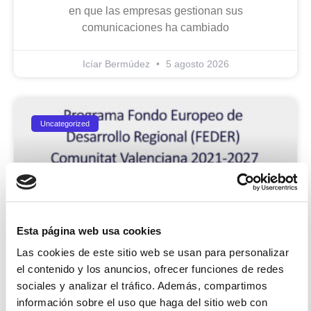
en que las empresas gestionan sus
comunicaciones ha cambiado
Icíar Bermúdez
5 agosto 2026
Uncategorized
Esta página web usa cookies
Las cookies de este sitio web se usan para personalizar
B2com Incorpora Inteligencia
el contenido y los anuncios, ofrecer funciones de redes
sociales y analizar el tráfico. Además, compartimos
Artificial Con El Apoyo De Los
información sobre el uso que haga del sitio web con
Fondos FEDER