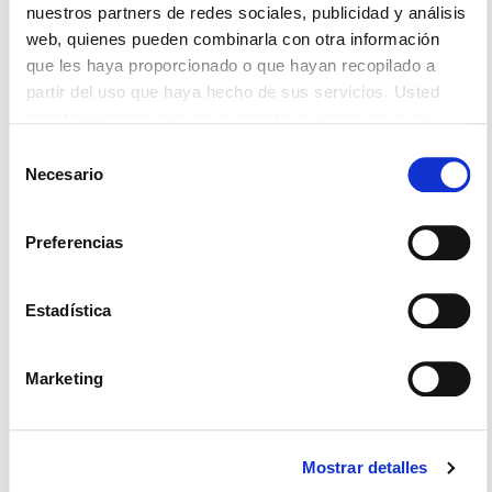
nuestros partners de redes sociales, publicidad y análisis
web, quienes pueden combinarla con otra información
B2com (Premium Numbers, S.L.) desarrolla un
que les haya proporcionado o que hayan recopilado a
proyecto de innovación para incorporar
partir del uso que haya hecho de sus servicios. Usted
inteligencia artificial a su plataforma
acepta nuestras cookies si acepta la selección de las
VozIPcenter, mejorando la automatización, la
mismas (todas, o parte de ellas)
Selección
atención al cliente, el
Necesario
de
consentimiento
Aitor Mercero
4 agosto 2026
Preferencias
Estadística
Marketing
Mostrar detalles