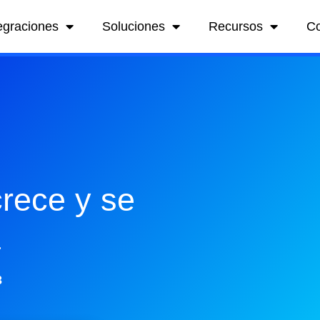
egraciones
Soluciones
Recursos
C
rece y se
a
3