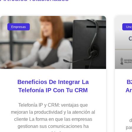
Empresas
Unc
Beneficios De Integrar La
B
Telefonía IP Con Tu CRM
Ar
Telefonía IP y CRM: ventajas que
mejoran la productividad y la atención al
cliente La forma en que las empresas
d
gestionan sus comunicaciones ha
par