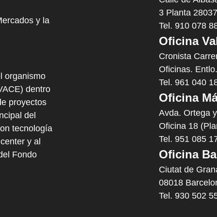
3 Planta 28037
Mercados y la
Tel. 910 078 8
Oficina Va
Cronista Carre
Oficinas. Entlo
l organismo
Tel. 961 040 1
IVACE) dentro
Oficina Má
e proyectos
Avda. Ortega 
cipal del
Oficina 18 (Pl
con tecnología
Tel. 951 085 1
center y al
Oficina Ba
 del Fondo
Ciutat de Gran
08018 Barcelo
Tel. 930 502 5