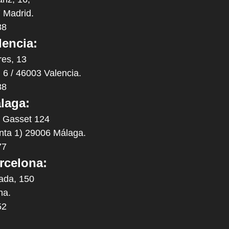
 Madrid.
88
lencia:
res, 13
. 6 / 46003 Valencia.
88
laga:
y Gasset 124
anta 1) 29006 Málaga.
77
rcelona:
ada, 150
na.
52