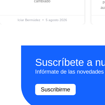
cambiado
p
au
Icíar Bermúdez
5 agosto 2026
Suscríbete a nu
Infórmate de las novedades 
Suscribirme