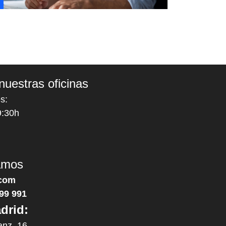
nuestras oficinas
s:
9:30h
amos
com
99 991
drid:
anz, 16,