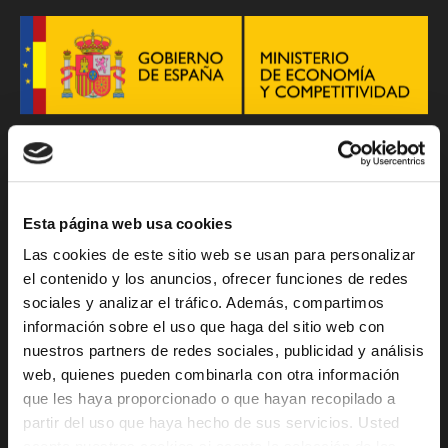
Operador registrado en la Comisión Nacional de
Esta página web usa cookies
los Mercados y la Competencia desde el 20 de
Las cookies de este sitio web se usan para personalizar
junio de 2005.
el contenido y los anuncios, ofrecer funciones de redes
Lee el Reglamento para la Defensa del Cliente
sociales y analizar el tráfico. Además, compartimos
aquí
información sobre el uso que haga del sitio web con
nuestros partners de redes sociales, publicidad y análisis
web, quienes pueden combinarla con otra información
PREMIUM NUMBERS, S.L. ha recibido una ayuda
que les haya proporcionado o que hayan recopilado a
del organismo Instituto Valenciano de
partir del uso que haya hecho de sus servicios. Usted
Competitividad Empresarial (IVACE) dentro de la
acepta nuestras cookies si acepta la selección de las