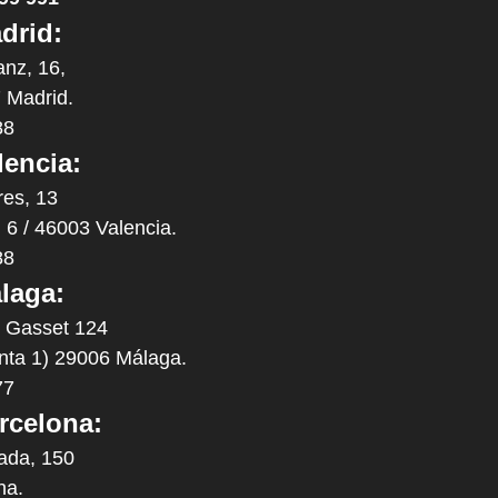
drid:
anz, 16,
 Madrid.
88
lencia:
res, 13
. 6 / 46003 Valencia.
88
laga:
y Gasset 124
anta 1) 29006 Málaga.
77
rcelona:
ada, 150
na.