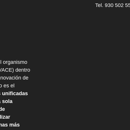
Tel. 930 502 5
l organismo
IVACE) dentro
nnovación de
o es el
 unificadas
 sola
de
izar
mas más