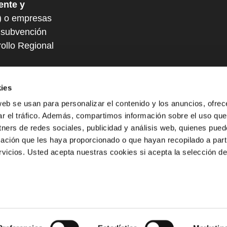
ente y
) o empresas
a subvención
ollo Regional
ies
web se usan para personalizar el contenido y los anuncios, ofrec
ar el tráfico. Además, compartimos información sobre el uso que
tners de redes sociales, publicidad y análisis web, quienes pue
ación que les haya proporcionado o que hayan recopilado a parti
vicios. Usted acepta nuestras cookies si acepta la selección d
el tratamiento de los datos: Responder a las solicitudes de informac
atos: Consentimiento del interesado. Destinatarios: No se cederán dato
rectificación y supresión, así como otros derechos de protección de da
de la Agencia Española de Protección de Datos a través de su página we
stra
política de privacidad
.
al de Sistemas de Información
Política de cook