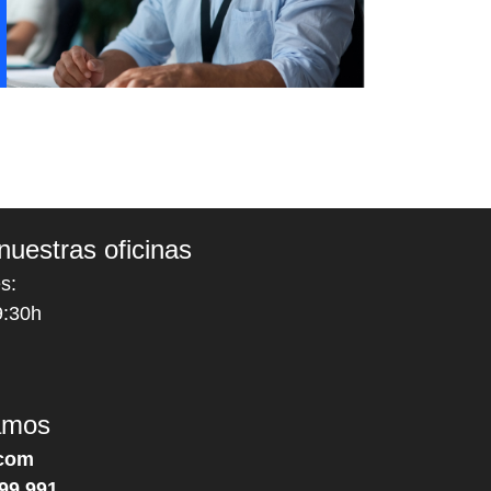
nuestras oficinas
s:
9:30h
amos
com
99 991