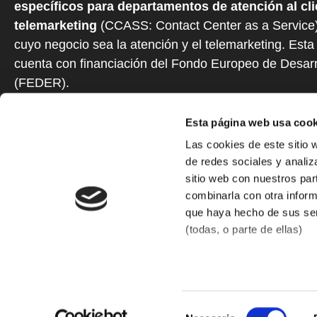
específicos para departamentos de atención al cli
telemarketing
(CCASS: Contact Center as a Service
cuyo negocio sea la atención y el telemarketing. Est
cuenta con financiación del Fondo Europeo de Desarr
(FEDER).
Esta página web usa cook
Las cookies de este sitio 
de redes sociales y analiz
sitio web con nuestros par
combinarla con otra inform
que haya hecho de sus ser
Responsable del tratamiento: PREMIUM NUMBERS, S.L. Finalidad en 
(todas, o parte de ellas)
comunicaciones comerciales Legitimación en el tratamiento de sus d
Derechos de los interesados Podrá ejercitar su derecho de acceso, 
rgpd@b2com.com
. En cualquier caso, puede solicitar la tutela 
consultar más información sobre protección de datos visitando nue
Selección
Can