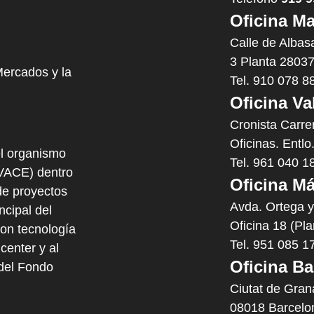
Oficina Ma
Calle de Albas
3 Planta 28037
Mercados y la
Tel. 910 078 8
Oficina Va
Cronista Carre
Oficinas. Entlo
l organismo
Tel. 961 040 1
IVACE) dentro
Oficina Má
e proyectos
Avda. Ortega 
cipal del
Oficina 18 (Pl
con tecnología
Tel. 951 085 1
center y al
Oficina Ba
 del Fondo
Ciutat de Gran
08018 Barcelo