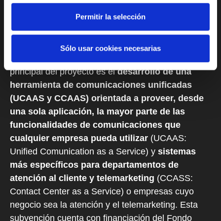
PREMIUM NUMBERS, S.L. ha recibido una ayuda
Permitir la selección
del organismo Instituto Valenciano de
Competitividad Empresarial (IVACE) dentro de la
actuación INNOVATeiC 2023 del programa de
Sólo usar cookies necesarias
innovación de PYME (INNOVA-CV). El objetivo
principal del proyecto es el
desarrollo de una
herramienta de comunicaciones unificadas
(UCAAS y CCAAS) orientada a proveer, desde
una sola aplicación, la mayor parte de las
funcionalidades de comunicaciones que
cualquier empresa pueda utilizar
(UCAAS:
Unified Comunication as a Service) y
sistemas
más específicos para departamentos de
atención al cliente y telemarketing
(CCASS:
Contact Center as a Service) o empresas cuyo
negocio sea la atención y el telemarketing. Esta
subvención cuenta con financiación del Fondo