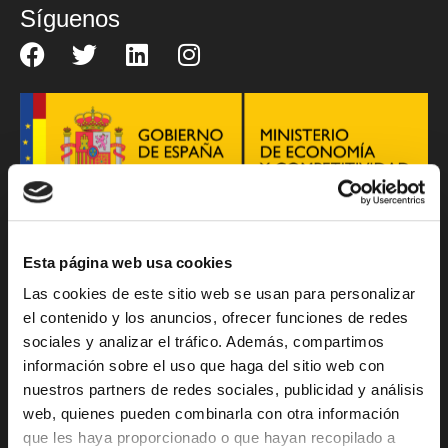
Síguenos
Esta página web usa cookies
Operador registrado en la Comisión Nacional de
Las cookies de este sitio web se usan para personalizar
los Mercados y la Competencia desde el 20 de
el contenido y los anuncios, ofrecer funciones de redes
junio de 2005.
sociales y analizar el tráfico. Además, compartimos
Lee el Reglamento para la Defensa del Cliente
información sobre el uso que haga del sitio web con
nuestros partners de redes sociales, publicidad y análisis
aquí
web, quienes pueden combinarla con otra información
que les haya proporcionado o que hayan recopilado a