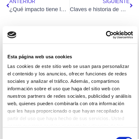
ANTERIOR
SIGUIENTE
¿Qué impacto tiene la Ley de Mercados Digitales (DMA) sobre el uso empresarial de WhatsApp?
Claves e historia de Wechat, la app que es mucho más que una red social y ha cambiado China
Artículos relacionados
Esta página web usa cookies
Las cookies de este sitio web se usan para personalizar
el contenido y los anuncios, ofrecer funciones de redes
sociales y analizar el tráfico. Además, compartimos
Empresas
información sobre el uso que haga del sitio web con
nuestros partners de redes sociales, publicidad y análisis
web, quienes pueden combinarla con otra información
que les haya proporcionado o que hayan recopilado a
partir del uso que haya hecho de sus servicios. Usted
acepta nuestras cookies si acepta la selección de las
mismas (todas, o parte de ellas)
Selección