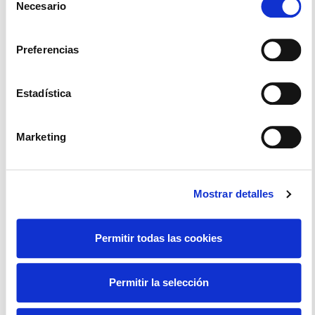
Necesario
de
Beneficios De Integrar La Telefonía
consentimiento
IP Con Tu CRM
Preferencias
Telefonía IP y CRM: ventajas que mejoran la
productividad y la atención al cliente La forma
Estadística
en que las empresas gestionan sus
comunicaciones ha cambiado
Marketing
Icíar Bermúdez
5 agosto 2026
Mostrar detalles
Uncategorized
Permitir todas las cookies
Permitir la selección