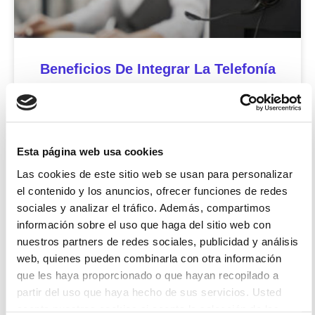
Beneficios De Integrar La Telefonía
IP Con Tu CRM
Telefonía IP y CRM: ventajas que mejoran la
productividad y la atención al cliente La forma
Esta página web usa cookies
en que las empresas gestionan sus
Las cookies de este sitio web se usan para personalizar
comunicaciones ha cambiado
el contenido y los anuncios, ofrecer funciones de redes
sociales y analizar el tráfico. Además, compartimos
Icíar Bermúdez
5 agosto 2026
información sobre el uso que haga del sitio web con
nuestros partners de redes sociales, publicidad y análisis
web, quienes pueden combinarla con otra información
Uncategorized
que les haya proporcionado o que hayan recopilado a
partir del uso que haya hecho de sus servicios. Usted
acepta nuestras cookies si acepta la selección de las