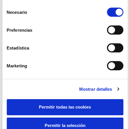
mismas (todas, o parte de ellas)
Selección
Necesario
de
consentimiento
Preferencias
B2com Incorpora Inteligencia
Estadística
Artificial Con El Apoyo De Los
Fondos FEDER
Marketing
B2com (Premium Numbers, S.L.) desarrolla un
proyecto de innovación para incorporar
inteligencia artificial a su plataforma
Mostrar detalles
VozIPcenter, mejorando la automatización, la
atención al cliente, el
Permitir todas las cookies
Aitor Mercero
4 agosto 2026
Permitir la selección