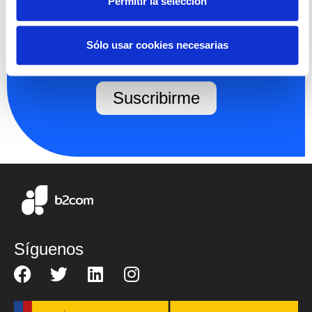
Permitir la selección
Infórmate de las novedades del
sector
Sólo usar cookies necesarias
Suscribirme
Síguenos