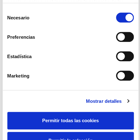
acepta nuestras cookies si acepta la selección de las
mismas (todas, o parte de ellas)
Selección
Necesario
de
consentimiento
Preferencias
Estadística
Marketing
Mostrar detalles
Suscríbete a
Permitir todas las cookies
nuestra newsletter