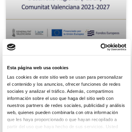
B2com Incorpora Inteligencia
Artificial Con El Apoyo De Los
Esta página web usa cookies
Fondos FEDER
Las cookies de este sitio web se usan para personalizar
el contenido y los anuncios, ofrecer funciones de redes
B2com (Premium Numbers, S.L.) desarrolla un
sociales y analizar el tráfico. Además, compartimos
proyecto de innovación para incorporar
información sobre el uso que haga del sitio web con
inteligencia artificial a su plataforma
nuestros partners de redes sociales, publicidad y análisis
VozIPcenter, mejorando la automatización, la
web, quienes pueden combinarla con otra información
atención al cliente, el
que les haya proporcionado o que hayan recopilado a
partir del uso que haya hecho de sus servicios. Usted
Aitor Mercero
4 agosto 2026