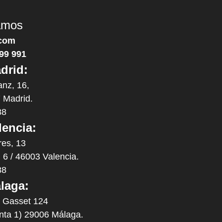
amos
com
99 991
drid:
anz, 16,
 Madrid.
88
lencia:
res, 13
. 6 / 46003 Valencia.
88
laga:
y Gasset 124
anta 1) 29006 Málaga.