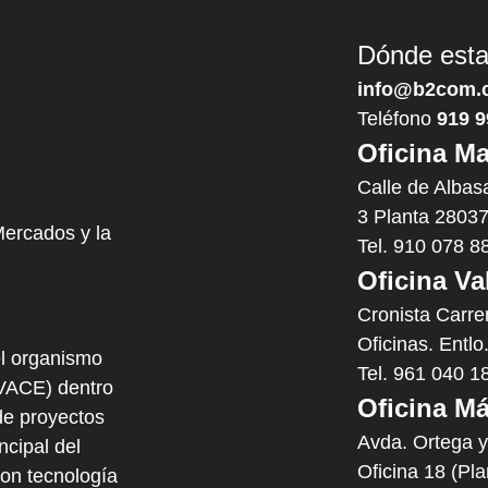
Dónde est
info@b2com.
Teléfono
919 9
Oficina Ma
Calle de Albas
3 Planta 28037
Mercados y la
Tel. 910 078 8
Oficina Va
Cronista Carre
Oficinas. Entlo
l organismo
Tel. 961 040 1
IVACE) dentro
Oficina Má
e proyectos
Avda. Ortega 
cipal del
Oficina 18 (Pl
con tecnología