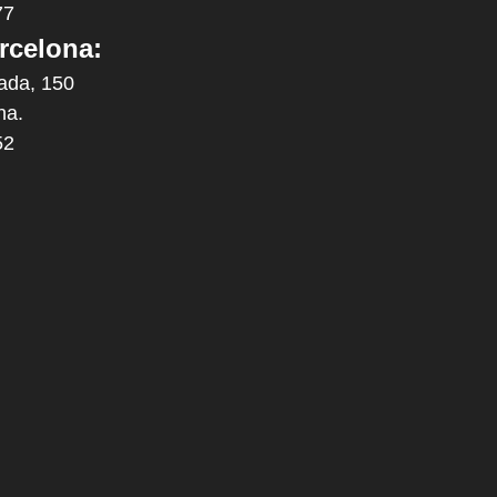
77
rcelona:
ada, 150
na.
52