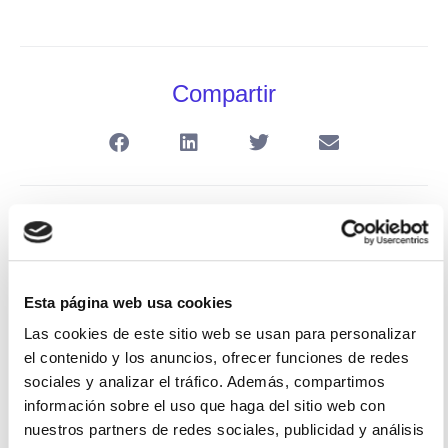
Compartir
ANTERIOR
SIGUIENTE
El salto internacional de Premium Numbers y cómo ahorrar en telefonía cuando tu empresa también quiere internacionalizarse
Cómo tener más dos teléfonos en un mismo dispositivo (sin tener dos SIMs)
Esta página web usa cookies
Las cookies de este sitio web se usan para personalizar
el contenido y los anuncios, ofrecer funciones de redes
sociales y analizar el tráfico. Además, compartimos
Artículos relacionados
información sobre el uso que haga del sitio web con
nuestros partners de redes sociales, publicidad y análisis