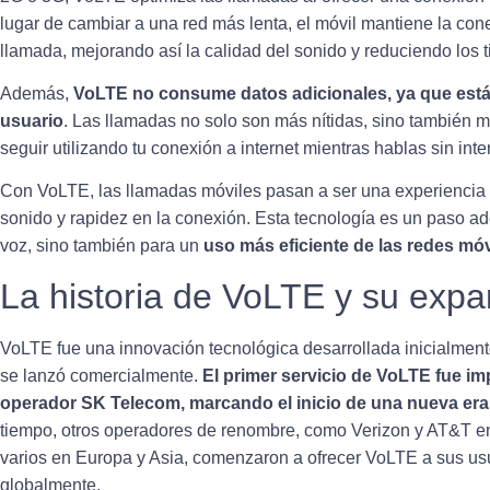
lugar de cambiar a una red más lenta, el móvil mantiene la con
llamada, mejorando así la calidad del sonido y reduciendo los 
Además,
VoLTE no consume datos adicionales, ya que está i
usuario
. Las llamadas no solo son más nítidas, sino también 
seguir utilizando tu conexión a internet mientras hablas sin int
Con VoLTE, las llamadas móviles pasan a ser una experiencia
sonido y rapidez en la conexión. Esta tecnología es un paso ad
voz, sino también para un
uso más eficiente de las redes móv
La historia de VoLTE y su expa
VoLTE fue una innovación tecnológica desarrollada inicialmen
se lanzó comercialmente.
El primer servicio de VoLTE fue i
operador SK Telecom, marcando el inicio de una nueva er
tiempo, otros operadores de renombre, como Verizon y AT&T en
varios en Europa y Asia, comenzaron a ofrecer VoLTE a sus us
globalmente.