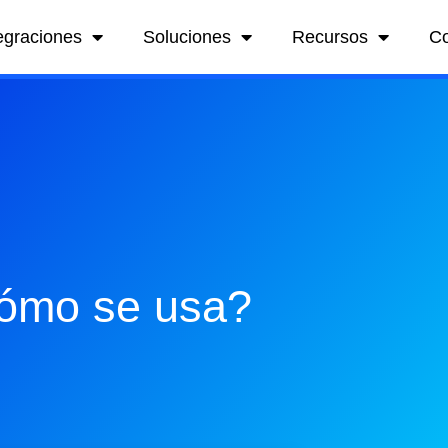
egraciones
Soluciones
Recursos
C
ómo se usa?