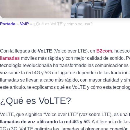
Portada
»
VoIP
»
¿Qué es VoLTE y cómo se usa?
Con la llegada de
VoLTE
(Voice over LTE), en
B2com
, nuestr
llamadas
móviles más rápida y con mejor calidad de sonido. 
tecnología revolucionaria ha transformado las comunicaciones 
voz sobre la red 4G y 5G en lugar de depender de las tradicion
llamadas se llevan a cabo más rápido, con mayor claridad y sin
este artículo, te explicamos qué es VoLTE y cómo esta tecnolo
¿Qué es VoLTE?
VoLTE, que significa “Voice over LTE” (voz sobre LTE), es una
llamadas de voz utilizando la red 4G y 5G
. A diferencia de l
2G o 3G, VoLTE optimiza las llamadas al ofrecer una conexión 