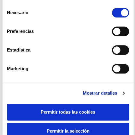
mismas (todas, o parte de ellas)
Selección
Necesario
de
consentimiento
Beneficios De Integrar La Telefonía
Preferencias
IP Con Tu CRM
Estadística
Telefonía IP y CRM: ventajas que mejoran la
productividad y la atención al cliente La forma
en que las empresas gestionan sus
Marketing
comunicaciones ha cambiado
Icíar Bermúdez
5 agosto 2026
Mostrar detalles
Permitir todas las cookies
Uncategorized
Permitir la selección