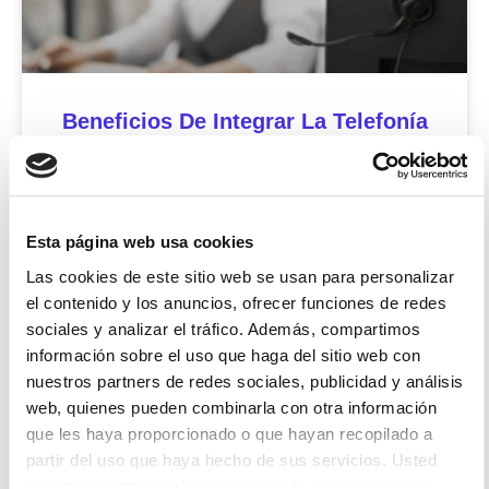
Beneficios De Integrar La Telefonía
IP Con Tu CRM
Telefonía IP y CRM: ventajas que mejoran la
productividad y la atención al cliente La forma
Esta página web usa cookies
en que las empresas gestionan sus
Las cookies de este sitio web se usan para personalizar
comunicaciones ha cambiado
el contenido y los anuncios, ofrecer funciones de redes
sociales y analizar el tráfico. Además, compartimos
Icíar Bermúdez
5 agosto 2026
información sobre el uso que haga del sitio web con
nuestros partners de redes sociales, publicidad y análisis
web, quienes pueden combinarla con otra información
que les haya proporcionado o que hayan recopilado a
Uncategorized
partir del uso que haya hecho de sus servicios. Usted
acepta nuestras cookies si acepta la selección de las