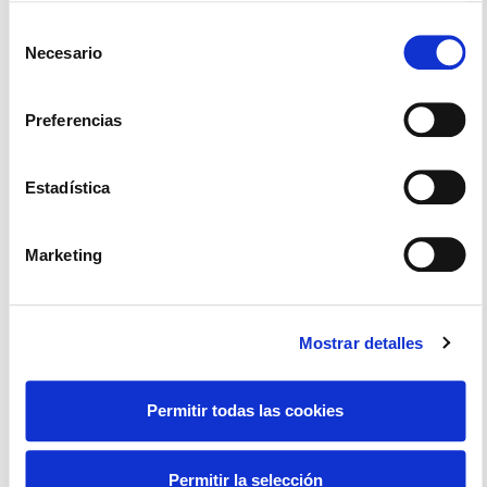
mismas (todas, o parte de ellas)
Selección
Necesario
de
consentimiento
Preferencias
B2com Incorpora Inteligencia
Estadística
Artificial Con El Apoyo De Los
Fondos FEDER
Marketing
B2com (Premium Numbers, S.L.) desarrolla un
proyecto de innovación para incorporar
Mostrar detalles
inteligencia artificial a su plataforma
VozIPcenter, mejorando la automatización, la
atención al cliente, el
Permitir todas las cookies
Aitor Mercero
4 agosto 2026
Permitir la selección