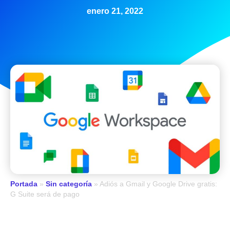
enero 21, 2022
Portada
»
Sin categoría
»
Adiós a Gmail y Google Drive gratis:
G Suite será de pago